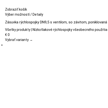
Zobraziť košík
Tento
Výber možností
/
Detaily
produkt
Zásuvka rýchlospojky DN9,5 s ventilom, so závitom, poniklovan
má
viacero
Všetky produkty | Nízkotlakové rýchlospojky všeobecného použitia
variantov.
€
0
Možnosti
Vybrať varianty →
si
môžete
vybrať
na
stránke
produktu.