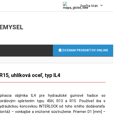
0
Zvoľte štát
IEMYSEL
ZOZNAM PRODUKTOV ONLINE
15, uhlíková oceľ, typ IL4
pínacia objímka IL4 pre hydraulické gumové hadice so
pirálovým opletením typu 4SH, R13 a R15. Používať iba s
ydraulickou koncovkou INTERLOCK od toho istého dodávateľa.
ontáž – vonkajšie a vnútorné sústruženie. Priemer D1 [mm] –