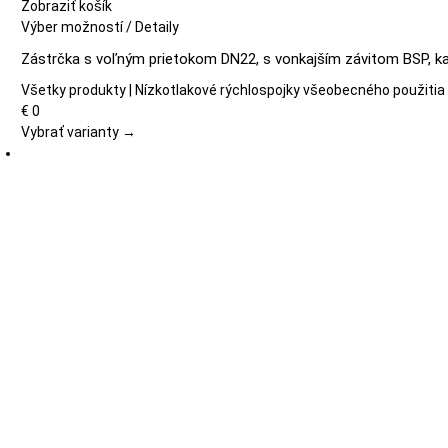
Zobraziť košík
Tento
Výber možností
/
Detaily
produkt
Zástrčka s voľným prietokom DN22, s vonkajším závitom BSP, ka
má
viacero
Všetky produkty | Nízkotlakové rýchlospojky všeobecného použitia
variantov.
€
0
Možnosti
Vybrať varianty →
si
môžete
vybrať
na
stránke
produktu.