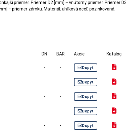
onkajší priemer. Priemer D2 [mm] – vnútorný priemer. Priemer D3
mm] – priemer zámku. Materiál: uhlíková oceľ, pozinkovaná.
DN
BAR
Akcie
Katalóg
-
-
Dopyt
-
-
Dopyt
-
-
Dopyt
-
-
Dopyt
-
-
Dopyt