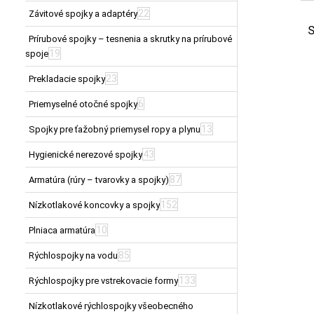
22
Závitové spojky a adaptéry
S
Prírubové spojky – tesnenia a skrutky na prírubové
19
spoje
23
Prekladacie spojky
6
Priemyselné otočné spojky
13
Spojky pre ťažobný priemysel ropy a plynu
43
Hygienické nerezové spojky
87
Armatúra (rúry – tvarovky a spojky)
152
Nízkotlakové koncovky a spojky
10
Plniaca armatúra
85
Rýchlospojky na vodu
133
Rýchlospojky pre vstrekovacie formy
Nízkotlakové rýchlospojky všeobecného