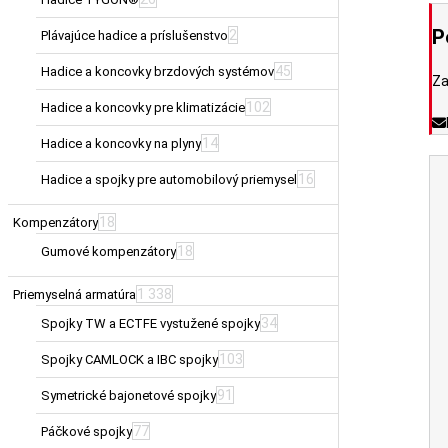
P
2
Plávajúce hadice a príslušenstvo
45
Hadice a koncovky brzdových systémov
Za
102
Hadice a koncovky pre klimatizácie
14
Hadice a koncovky na plyny
16
Hadice a spojky pre automobilový priemysel
18
Kompenzátory
18
Gumové kompenzátory
1 338
Priemyselná armatúra
34
Spojky TW a ECTFE vystužené spojky
103
Spojky CAMLOCK a IBC spojky
91
Symetrické bajonetové spojky
77
Páčkové spojky