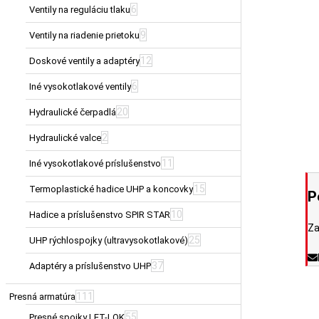
6
Ventily na reguláciu tlaku
9
Ventily na riadenie prietoku
12
Doskové ventily a adaptéry
6
Iné vysokotlakové ventily
20
Hydraulické čerpadlá
2
Hydraulické valce
11
Iné vysokotlakové príslušenstvo
15
Termoplastické hadice UHP a koncovky
P
10
Hadice a príslušenstvo SPIR STAR
Za
25
UHP rýchlospojky (ultravysokotlakové)
37
Adaptéry a príslušenstvo UHP
111
Presná armatúra
55
Presné spojky LET-LOK