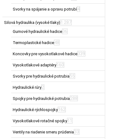
4
Svorky na spájanie a opravu potrubí
1 287
Silová hydraulika (vysoké tlaky)
36
Gumové hydraulické hadice
48
Termoplastické hadice
339
Koncovky pre vysokotlakové hadice
160
Vysokotlakové adaptéry
55
Svorky pre hydraulické potrubia
2
Hydraulické rúry
288
Spojky pre hydraulické potrubia
162
Hydraulické rýchlospojky
11
Vysokotlakové rotačné spojky
33
Ventily na riadenie smeru prúdenia