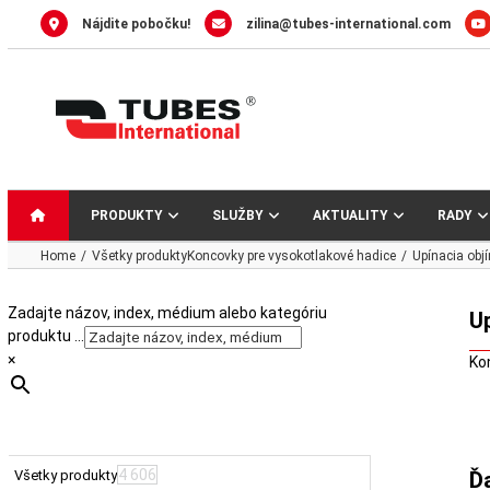
Skip
Nájdite pobočku!
zilina@tubes-international.com
to
content
PRODUKTY
SLUŽBY
AKTUALITY
RADY
Home
Všetky produkty
Koncovky pre vysokotlakové hadice
Upínacia objí
Zadajte názov, index, médium alebo kategóriu
Up
produktu …
×
Ko
4 606
Všetky produkty
Ď