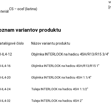
v
[
CS – oceľ (liatina)
teriál
oznam variantov produktu
atalógové číslo
Názov variantu produktu
I-IL4-12
Objímka INTERLOCK na hadicu 4SH/R13/R15 3/4"
I-IL4-16
Objímka INTERLOCK na hadicu 4SH/R13/R15 1"
I-IL4-20
Objímka INTERLOCK na hadicu 4SH 1.1/4"
I-IL4-24
Tuleja INTERLOCK na hadicu 4SH 1.1/2"
I-IL4-32
Tuleja INTERLOCK na hadicu 4SH 2"