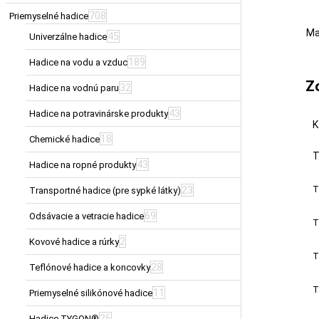
708
Priemyselné hadice
Ma
45
Univerzálne hadice
189
Hadice na vodu a vzduc
Z
32
Hadice na vodnú paru
43
Hadice na potravinárske produkty
K
18
Chemické hadice
T
43
Hadice na ropné produkty
T
23
Transportné hadice (pre sypké látky)
69
Odsávacie a vetracie hadice
T
2
Kovové hadice a rúrky
T
28
Teflónové hadice a koncovky
T
11
Priemyselné silikónové hadice
26
Hadice TYGON®