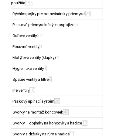
195
použitia
21
Rýchlospojky pre potravinársky priemysel
65
Plastové priemyselné rýchlospojky
32
Guľové ventily
4
Posuvné ventily
4
Motýľové ventily (klapky)
1
Hygienické ventily
8
Spätné ventily a filtre
10
Iné ventily
26
Páskový upínací systém
40
Svorky na montáž koncoviek
19
Svorky – objímky na koncovky a hadice
11
Svorky a držiaky na rúry a hadice