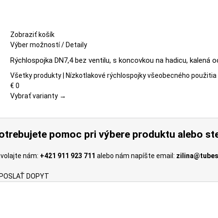
Zobraziť košík
Tento
Výber možností
/
Detaily
produkt
Rýchlospojka DN7,4 bez ventilu, s koncovkou na hadicu, kalená o
má
viacero
Všetky produkty | Nízkotlakové rýchlospojky všeobecného použitia
variantov.
€
0
Možnosti
Vybrať varianty →
si
môžete
vybrať
otrebujete pomoc pri výbere produktu alebo ste
na
stránke
volajte nám:
+421 911 923 711
alebo nám napíšte email:
zilina@tubes
produktu.
POSLAŤ DOPYT