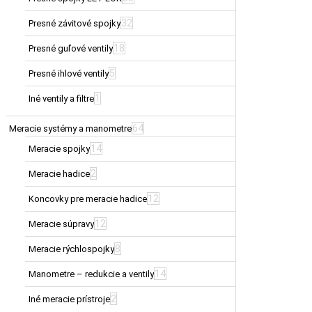
32
Presné závitové spojky
18
Presné guľové ventily
5
Presné ihlové ventily
1
Iné ventily a filtre
64
Meracie systémy a manometre
14
Meracie spojky
2
Meracie hadice
12
Koncovky pre meracie hadice
12
Meracie súpravy
8
Meracie rýchlospojky
14
Manometre – redukcie a ventily
2
Iné meracie prístroje