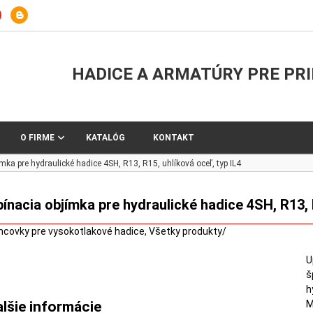
HADICE A ARMATÚRY PRE PR
O FIRME
KATALÓG
KONTAKT
mka pre hydraulické hadice 4SH, R13, R15, uhlíková oceľ, typ IL4
ínacia objímka pre hydraulické hadice 4SH, R13, R
ncovky pre vysokotlakové hadice
,
Všetky produkty
/
U
š
h
M
alšie informácie