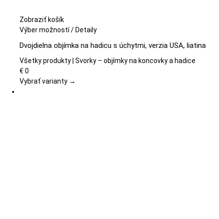
Zobraziť košík
Tento
Výber možností
/
Detaily
produkt
Dvojdielna objímka na hadicu s úchytmi, verzia USA, liatina
má
viacero
Všetky produkty | Svorky – objímky na koncovky a hadice
variantov.
€
0
Možnosti
Vybrať varianty →
si
môžete
vybrať
na
stránke
produktu.