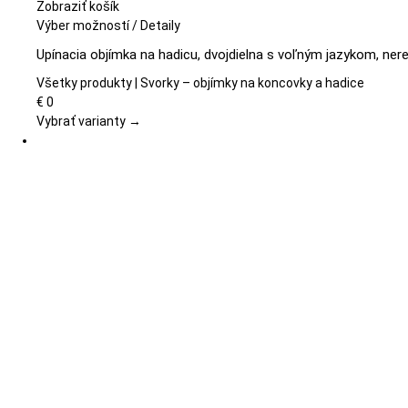
Zobraziť košík
Tento
Výber možností
/
Detaily
produkt
Upínacia objímka na hadicu, dvojdielna s voľným jazykom, ner
má
viacero
Všetky produkty | Svorky – objímky na koncovky a hadice
variantov.
€
0
Možnosti
Vybrať varianty →
si
môžete
vybrať
na
stránke
produktu.