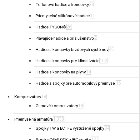
28
Teflónové hadice a koncovky
11
Priemyselné silikónové hadice
26
Hadice TYGON®
2
Plávajúce hadice a príslušenstvo
45
Hadice a koncovky brzdových systémov
102
Hadice a koncovky pre klimatizácie
14
Hadice a koncovky na plyny
16
Hadice a spojky pre automobilový priemysel
18
Kompenzátory
18
Gumové kompenzátory
1 338
Priemyselná armatúra
34
Spojky TW a ECTFE vystužené spojky
103
Spojky CAMLOCK a IBC spojky