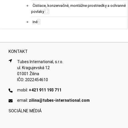
Čistiace, konzervačné, montážne prostriedky a ochranné
12
povlaky
6
Iné
KONTAKT
Tubes International, s.r.o.
ul. Kragujevská 12
01001 Žilina
IČO: 2022454610
mobil:
+421 911 193 711
email:
zilina@tubes-international.com
SOCIÁLNE MÉDIÁ