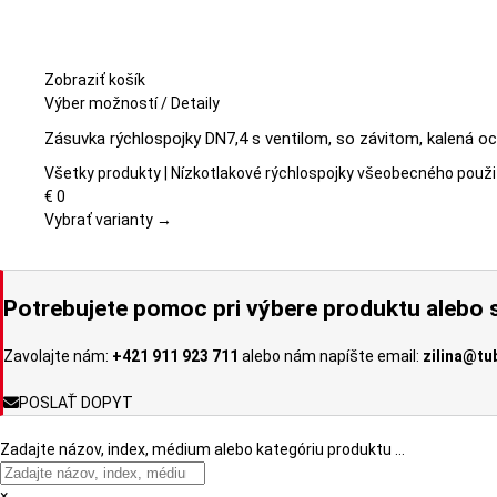
Zobraziť košík
Tento
Výber možností
/
Detaily
produkt
Zásuvka rýchlospojky DN7,4 s ventilom, so závitom, kalená oc
má
viacero
Všetky produkty | Nízkotlakové rýchlospojky všeobecného použi
variantov.
€
0
Možnosti
Vybrať varianty →
si
môžete
vybrať
Potrebujete pomoc pri výbere produktu alebo s
na
stránke
Zavolajte nám:
+421 911 923 711
alebo nám napíšte email:
zilina@tu
produktu.
POSLAŤ DOPYT
Zadajte názov, index, médium alebo kategóriu produktu …
×