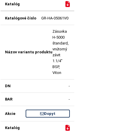
GR-HA-05061V0
Zásuvka
H-5000
štandard,
vnútorný
závit
1.1/4"
BSP,
Viton
-
-
Dopyt