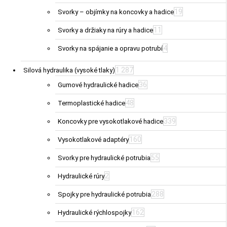
19
Svorky – objímky na koncovky a hadice
11
Svorky a držiaky na rúry a hadice
4
Svorky na spájanie a opravu potrubí
1 287
Silová hydraulika (vysoké tlaky)
36
Gumové hydraulické hadice
48
Termoplastické hadice
339
Koncovky pre vysokotlakové hadice
160
Vysokotlakové adaptéry
55
Svorky pre hydraulické potrubia
2
Hydraulické rúry
288
Spojky pre hydraulické potrubia
162
Hydraulické rýchlospojky