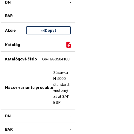
-
-
Dopyt
GR-HA-0504100
Zásuvka
H-5000
štandard,
vnútorný
závit 3/4"
BSP
-
-