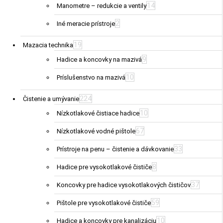
14
Manometre – redukcie a ventily
2
Iné meracie prístroje
19
Mazacia technika
9
Hadice a koncovky na mazivá
10
Príslušenstvo na mazivá
224
Čistenie a umývanie
10
Nízkotlakové čistiace hadice
67
Nízkotlakové vodné pištole
33
Prístroje na penu – čistenie a dávkovanie
8
Hadice pre vysokotlakové čističe
37
Koncovky pre hadice vysokotlakových čističov
59
Pištole pre vysokotlakové čističe
10
Hadice a koncovky pre kanalizáciu