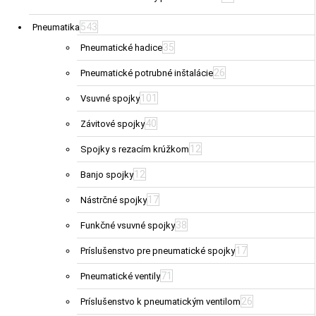
543
Pneumatika
35
Pneumatické hadice
26
Pneumatické potrubné inštalácie
101
Vsuvné spojky
40
Závitové spojky
12
Spojky s rezacím krúžkom
12
Banjo spojky
17
Nástrčné spojky
38
Funkčné vsuvné spojky
17
Príslušenstvo pre pneumatické spojky
71
Pneumatické ventily
26
Príslušenstvo k pneumatickým ventilom