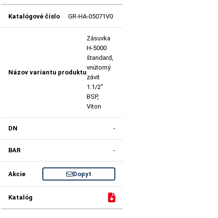
GR-HA-05071V0
Zásuvka
H-5000
štandard,
vnútorný
závit
1.1/2"
BSP,
Viton
-
-
Dopyt