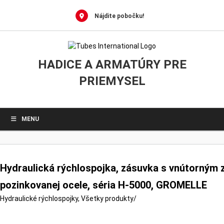
0
Skip
to
Nájdite pobočku!
content
HADICE A ARMATÚRY PRE
PRIEMYSEL
MENU
Hydraulická rýchlospojka, zásuvka s vnútorným 
pozinkovanej ocele, séria H-5000, GROMELLE
Hydraulické rýchlospojky
,
Všetky produkty
/