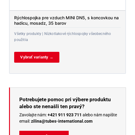
Rýchlospojka pre vzduch MINI DN5, s koncovkou na
hadicu, mosadz, 35 barov
Všetky produkty | Nízkotlakové rýchlospojky všeobecného
použitia
Vybrať varianty →
Potrebujete pomoc pri výbere produktu
alebo ste nenašli ten pravý?
Zavolajte nám:
+421 911 923 711
alebo nám napíšte
email:
zilina@tubes-international.com