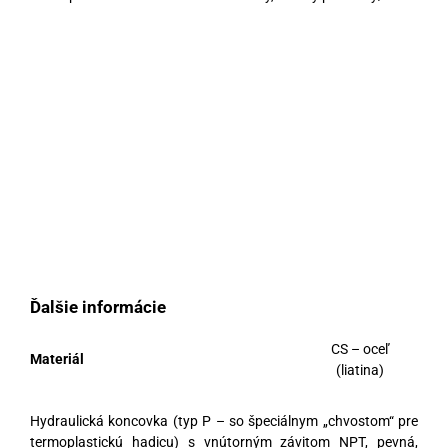
Ďalšie informácie
CS – oceľ
Materiál
(liatina)
Hydraulická koncovka (typ P – so špeciálnym „chvostom“ pre
termoplastickú hadicu) s vnútorným závitom NPT, pevná,