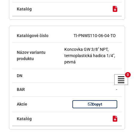
TI-PNWS110-06-04-TO
Koncovka GW 3/8" NPT,
termoplastická hadica 1/4",
pevná
0
-
-
Dopyt