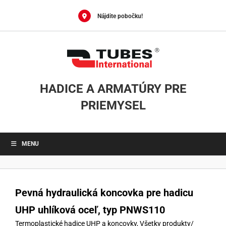
Skip
to
Nájdite pobočku!
content
HADICE A ARMATÚRY PRE
PRIEMYSEL
MENU
Pevná hydraulická koncovka pre hadicu
UHP uhlíková oceľ, typ PNWS110
Termoplastické hadice UHP a koncovky
,
Všetky produkty
/