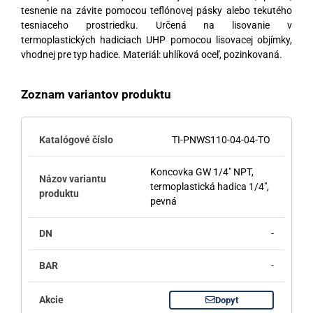
tesnenie na závite pomocou teflónovej pásky alebo tekutého
tesniaceho prostriedku. Určená na lisovanie v
termoplastických hadiciach UHP pomocou lisovacej objímky,
vhodnej pre typ hadice. Materiál: uhlíková oceľ, pozinkovaná.
Zoznam variantov produktu
TI-PNWS110-04-04-TO
Koncovka GW 1/4" NPT,
termoplastická hadica 1/4",
pevná
-
-
Dopyt