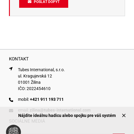
POSLAŤ DOPYT
KONTAKT
Tubes International, s.r.o.
ul. Kragujevská 12
01001 Žilina
IČO: 2022454610
mobil:
+421 911 193 711
email:
zilina@tubes-international.com
Nájdite ideálnu hadicu alebo spojku pre váš systém
SOCIÁLNE MÉDIÁ