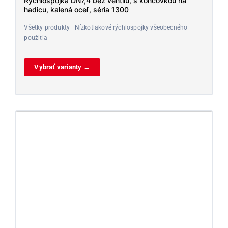
Rýchlospojka DN7,4 bez ventilu, s koncovkou na
hadicu, kalená oceľ, séria 1300
Všetky produkty | Nízkotlakové rýchlospojky všeobecného
použitia
Vybrať varianty →