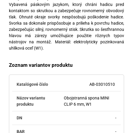
Vybavená páskovým jazykom, ktorý chráni hadicu pred
kontaktom so skrutkou a zabezpečuje rovnomerný obvodový
tlak. Ohnuté okraje svorky nespôsobujú poškodenie hadice.
Svorka sa dokonale prispôsobuje a prilieha k povrchu hadice,
zabezpečujúc silný, rovnomerný stisk. Skrutka so šesťhrannou
hlavou má zárezy umožňujúce použitie rôznych typov
nástrojov na montáž. Materiál: elektrolyticky pozinkovaná
uhlíková oceľ (W1).
Zoznam variantov produktu
AB-03010510
Obojstranná spona MINI
CLIP 6 mm, W1
-
-