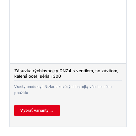
Zásuvka rýchlospojky DN7,4 s ventilom, so závitom,
kalená oceľ, séria 1300
Všetky produkty | Nízkotlakové rýchlospojky všeobecného
použitia
Vybrať varianty →