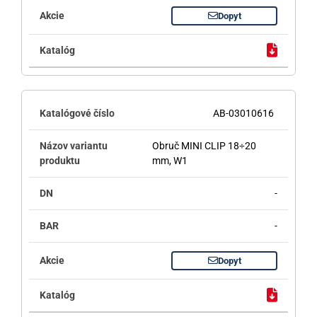
Dopyt
AB-03010616
Obruč MINI CLIP 18÷20
mm, W1
-
-
Dopyt