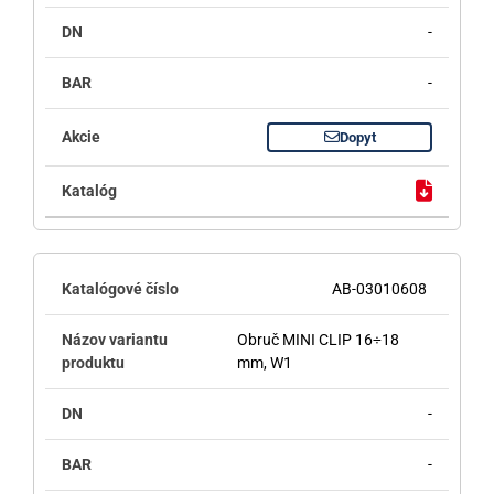
-
-
Dopyt
AB-03010608
Obruč MINI CLIP 16÷18
mm, W1
-
-