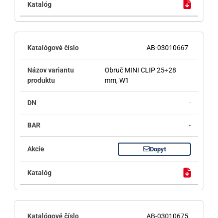
AB-03010667
Obruč MINI CLIP 25÷28
mm, W1
-
-
Dopyt
AB-03010675