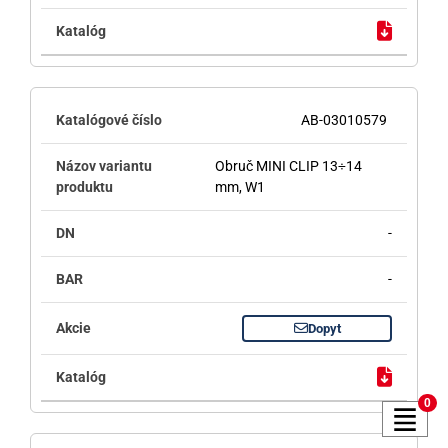
AB-03010579
Obruč MINI CLIP 13÷14
mm, W1
-
-
Dopyt
0