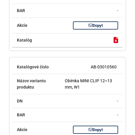
-
Dopyt
AB-03010560
Obímka MINI CLIP 12÷13
mm, W1
-
-
Dopyt