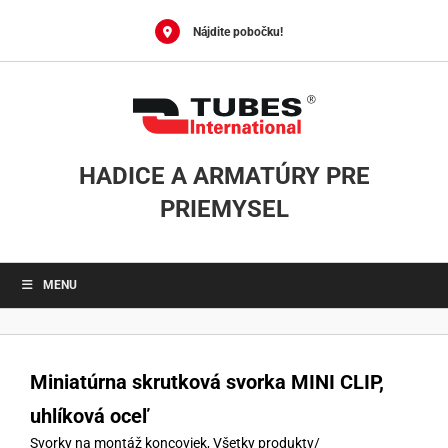
Skip
to
Nájdite pobočku!
content
HADICE A ARMATÚRY PRE
PRIEMYSEL
MENU
Miniatúrna skrutková svorka MINI CLIP,
uhlíková oceľ
Svorky na montáž koncoviek
,
Všetky produkty
/