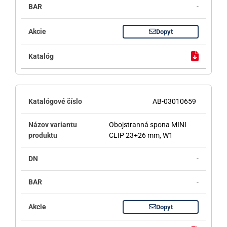
-
Dopyt
AB-03010659
Obojstranná spona MINI
CLIP 23÷26 mm, W1
-
-
Dopyt