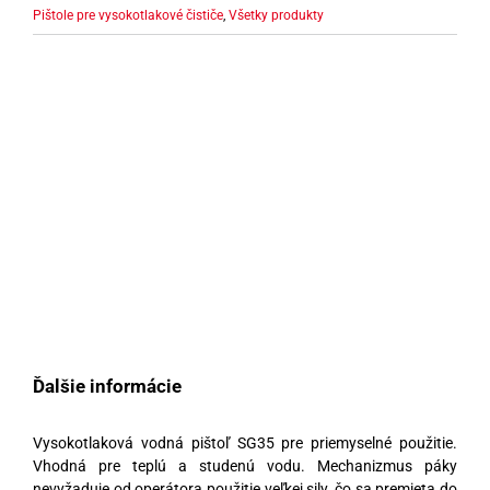
Pištole pre vysokotlakové čističe
,
Všetky produkty
Ďalšie informácie
Vysokotlaková vodná pištoľ SG35 pre priemyselné použitie.
Vhodná pre teplú a studenú vodu. Mechanizmus páky
nevyžaduje od operátora použitie veľkej sily, čo sa premieta do