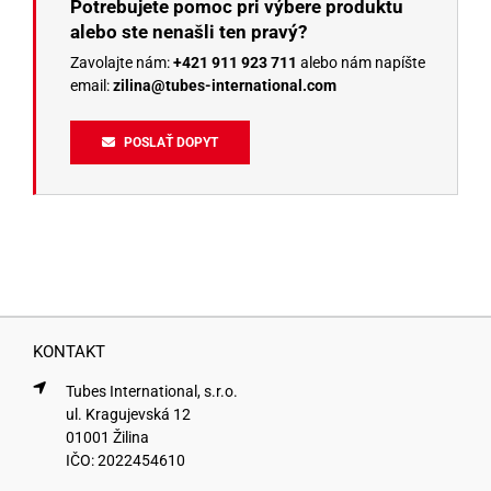
Potrebujete pomoc pri výbere produktu
alebo ste nenašli ten pravý?
Zavolajte nám:
+421 911 923 711
alebo nám napíšte
email:
zilina@tubes-international.com
POSLAŤ DOPYT
KONTAKT
Tubes International, s.r.o.
ul. Kragujevská 12
01001 Žilina
IČO: 2022454610