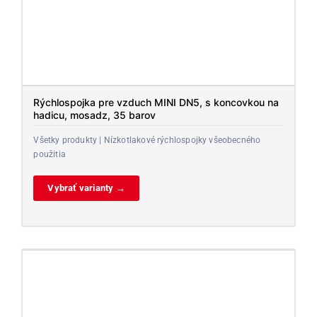
Rýchlospojka pre vzduch MINI DN5, s koncovkou na
hadicu, mosadz, 35 barov
Všetky produkty | Nízkotlakové rýchlospojky všeobecného
použitia
Vybrať varianty →