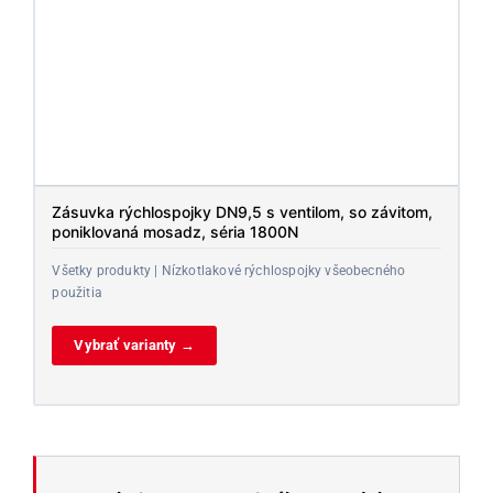
Zásuvka rýchlospojky DN9,5 s ventilom, so závitom,
poniklovaná mosadz, séria 1800N
Všetky produkty | Nízkotlakové rýchlospojky všeobecného
použitia
Vybrať varianty →