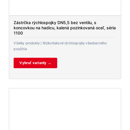
Zástrčka rýchlospojky DN5,5 bez ventilu, s
koncovkou na hadicu, kalená pozinkovaná oceľ, séria
1100
Všetky produkty | Nízkotlakové rýchlospojky všeobecného
použitia
Vybrať varianty →