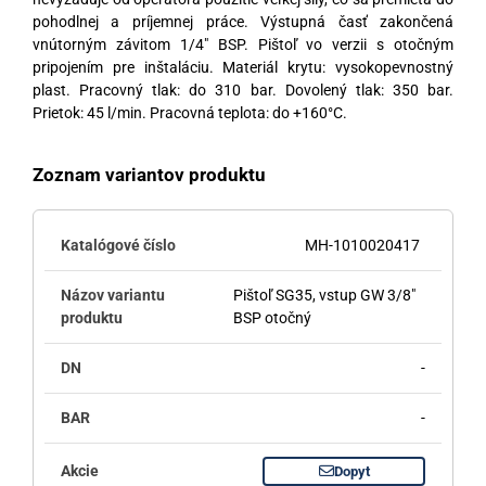
pohodlnej a príjemnej práce. Výstupná časť zakončená
vnútorným závitom 1/4″ BSP. Pištoľ vo verzii s otočným
pripojením pre inštaláciu. Materiál krytu: vysokopevnostný
plast. Pracovný tlak: do 310 bar. Dovolený tlak: 350 bar.
Prietok: 45 l/min. Pracovná teplota: do +160°C.
Zoznam variantov produktu
MH-1010020417
Pištoľ SG35, vstup GW 3/8"
BSP otočný
-
-
Dopyt