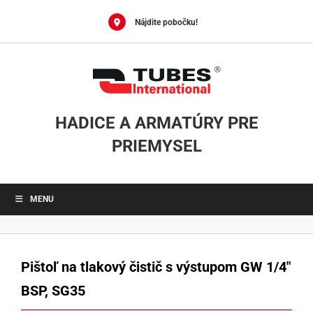
Skip
to
Nájdite pobočku!
content
HADICE A ARMATÚRY PRE
PRIEMYSEL
MENU
Pištoľ na tlakový čistič s výstupom GW 1/4″
BSP, SG35