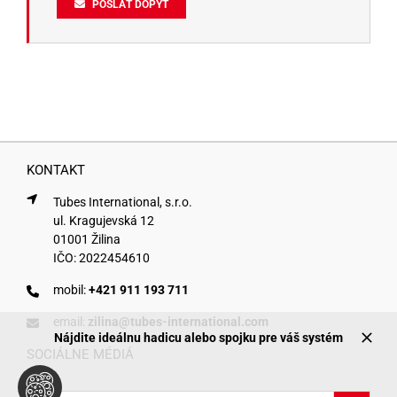
POSLAŤ DOPYT
KONTAKT
Tubes International, s.r.o.
ul. Kragujevská 12
01001 Žilina
IČO: 2022454610
mobil:
+421 911 193 711
email:
zilina@tubes-international.com
Nájdite ideálnu hadicu alebo spojku pre váš systém
SOCIÁLNE MÉDIÁ