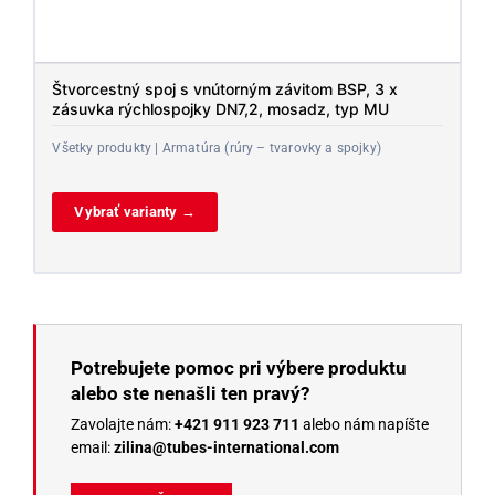
Štvorcestný spoj s vnútorným závitom BSP, 3 x
zásuvka rýchlospojky DN7,2, mosadz, typ MU
Všetky produkty | Armatúra (rúry – tvarovky a spojky)
Vybrať varianty →
Potrebujete pomoc pri výbere produktu
alebo ste nenašli ten pravý?
Zavolajte nám:
+421 911 923 711
alebo nám napíšte
email:
zilina@tubes-international.com