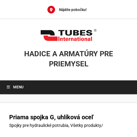
Skip
to
Nájdite pobočku!
content
HADICE A ARMATÚRY PRE
PRIEMYSEL
MENU
Priama spojka G, uhlíková oceľ
Spojky pre hydraulické potrubia
,
Všetky produkty
/