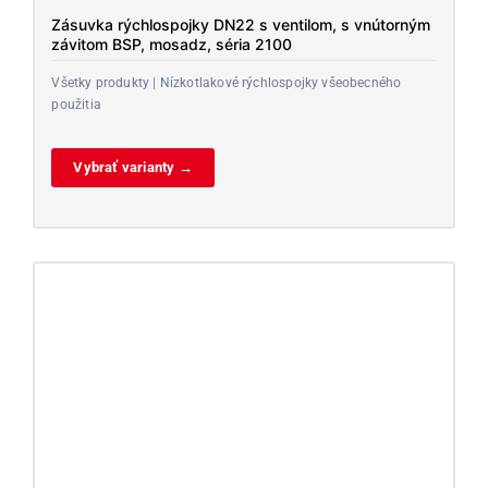
Zásuvka rýchlospojky DN22 s ventilom, s vnútorným
závitom BSP, mosadz, séria 2100
Všetky produkty | Nízkotlakové rýchlospojky všeobecného
použitia
Vybrať varianty →