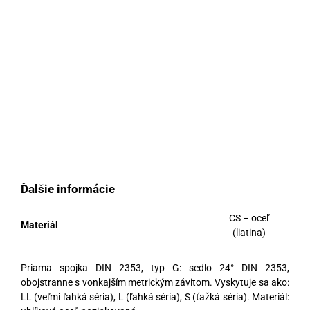
Ďalšie informácie
CS – oceľ
Materiál
(liatina)
Priama spojka DIN 2353, typ G: sedlo 24° DIN 2353,
obojstranne s vonkajším metrickým závitom. Vyskytuje sa ako:
LL (veľmi ľahká séria), L (ľahká séria), S (ťažká séria). Materiál: