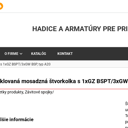
HADICE A ARMATÚRY PRE PR
O FIRME
KATALÓG
KONTAKT
 s 1xGZ BSPT/3xGW BSP, typ A20
iklovaná mosadzná štvorkolka s 1xGZ BSPT/3xGW 
etky produkty
,
Závitové spojky
/
Š
u
T
lšie informácie
p
p