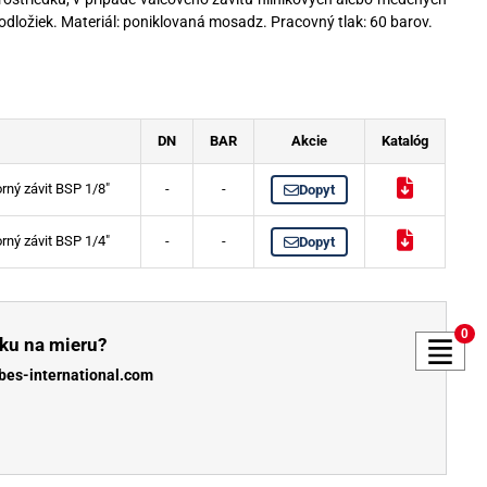
odložiek. Materiál: poniklovaná mosadz. Pracovný tlak: 60 barov.
DN
BAR
Akcie
Katalóg
orný závit BSP 1/8"
-
-
Dopyt
orný závit BSP 1/4"
-
-
Dopyt
0
ku na mieru?
bes-international.com