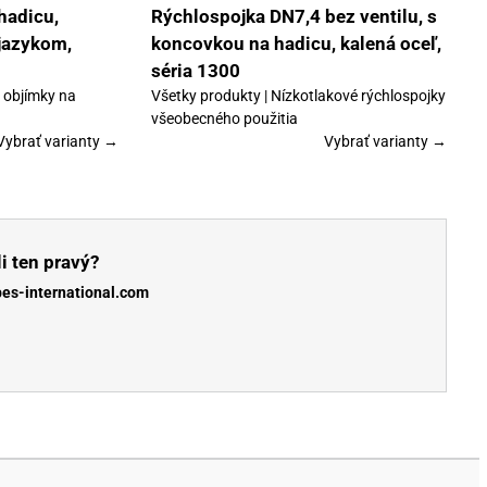
vybrať
hadicu,
Rýchlospojka DN7,4 bez ventilu, s
na
 jazykom,
koncovkou na hadicu, kalená oceľ,
stránke
produktu.
séria 1300
– objímky na
Všetky produkty | Nízkotlakové rýchlospojky
všeobecného použitia
Vybrať varianty →
Vybrať varianty →
i ten pravý?
bes-international.com