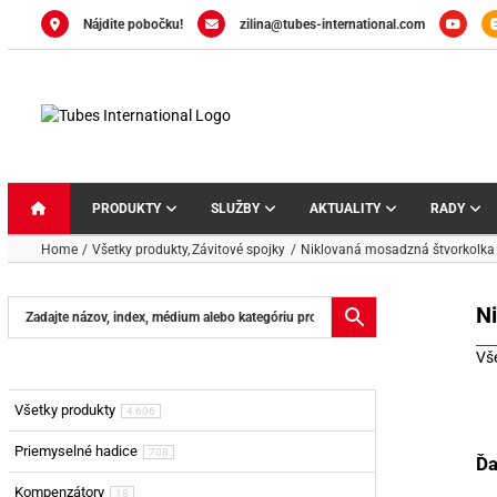
Skip
Nájdite pobočku!
zilina@tubes-international.com
to
content
PRODUKTY
SLUŽBY
AKTUALITY
RADY
Home
Všetky produkty
Závitové spojky
Niklovaná mosadzná štvorkolka
N
Vš
Všetky produkty
4 606
Priemyselné hadice
708
Ďa
Kompenzátory
18