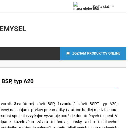
Zvoľte štát
IEMYSEL
ZOZNAM PRODUKTOV ONLINE
BSP, typ A20
tvorník 3xvnútorný závit BSP, 1xvonkajší závit BSPT typ A20,
rčený na spájanie prvkov pneumatiky (vrátane hadíc) medzi sebou.
esnosť spojenia zvyčajne vyžaduje použitie dodatočných tesnení. V
rípade kužeľového závitu teflónovej pásky alebo tesniaceho
rostriedku, v prípade valcového závitu hliníkových alebo medených