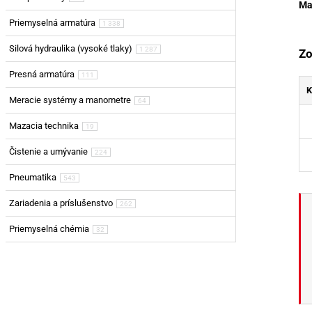
Ma
Priemyselná armatúra
1 338
Silová hydraulika (vysoké tlaky)
1 287
Zo
Presná armatúra
111
K
Meracie systémy a manometre
64
Mazacia technika
19
Čistenie a umývanie
224
Pneumatika
543
Zariadenia a príslušenstvo
262
Priemyselná chémia
32