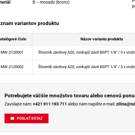
teriál
B – mosadz (bronz)
p
znam variantov produktu
atalógové číslo
Názov variantu produktu
MW-2120001
Štvorník závitový A20, vonkajší závit BSPT 1/8" / 3 x vnút
MW-2120002
Štvorník závitový A20, vonkajší závit BSPT 1/4" / 3 x vnút
Potrebujete väčšie množstvo tovaru alebo cenovú ponu
Zavolajte nám:
+421 911 193 711
alebo nám napíšte e-mail:
zilina@tu
POSLAŤ DOTAZ