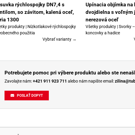
vybrať
suvka rýchlospojky DN7,4 s
Upínacia objímka na 
na
ntilom, so závitom, kalená oceľ,
dvojdielna s voľným
stránke
produktu.
ria 1300
nerezová oceľ
etky produkty | Nízkotlakové rýchlospojky
Všetky produkty | Svorky 
eobecného použitia
koncovky a hadice
Vybrať varianty →
Potrebujete pomoc pri výbere produktu alebo ste nenašl
Zavolajte nám:
+421 911 923 711
alebo nám napíšte email:
zilina@tu
POSLAŤ DOPYT