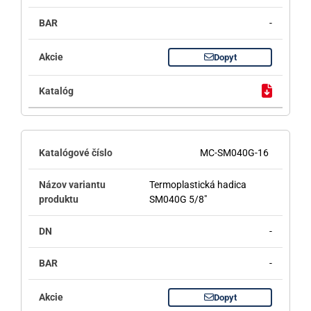
-
Dopyt
MC-SM040G-16
Termoplastická hadica
SM040G 5/8"
-
-
Dopyt