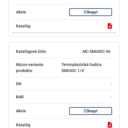
Dopyt
MC-SM040C-06
Termoplastická hadica
SM040C 1/4"
-
-
Dopyt