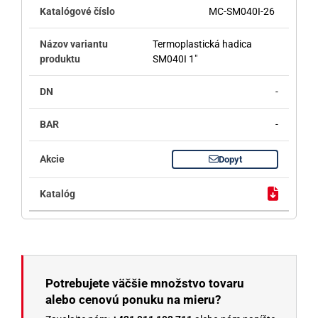
MC-SM040I-26
Termoplastická hadica
SM040I 1"
-
-
Dopyt
Potrebujete väčšie množstvo tovaru
alebo cenovú ponuku na mieru?