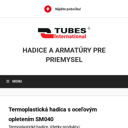
Skip
to
Nájdite pobočku!
content
HADICE A ARMATÚRY PRE
PRIEMYSEL
MENU
Termoplastická hadica s oceľovým
opletením SM040
Termoplastické hadice
,
Všetky produkty
/