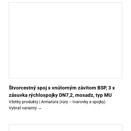
y
Štvorcestný spoj s vnútorným závitom BSP, 3 x
zásuvka rýchlospojky DN7,2, mosadz, typ MU
Všetky produkty | Armatúra (rúry – tvarovky a spojky)
Vybrať varianty →