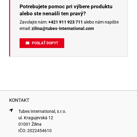
Potrebujete pomoc pri výbere produktu
alebo ste nenašli ten pravý?
Zavolajte nám:
+421 911 923 711
alebo nám napíšte
email:
zilina@tubes-international.com
POSLAŤ DOPYT
KONTAKT
Tubes International, s.r.o.
ul. Kragujevská 12
01001 Žilina
IČO: 2022454610