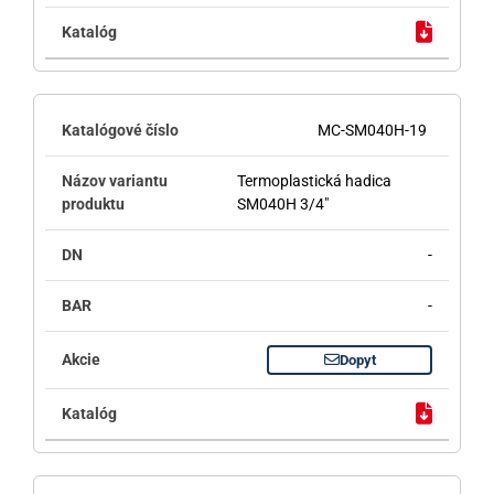
MC-SM040H-19
Termoplastická hadica
SM040H 3/4"
-
-
Dopyt