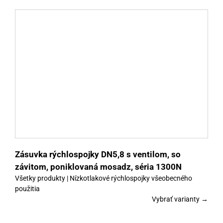
y
Zásuvka rýchlospojky DN5,8 s ventilom, so
závitom, poniklovaná mosadz, séria 1300N
Všetky produkty | Nízkotlakové rýchlospojky všeobecného
použitia
Vybrať varianty →