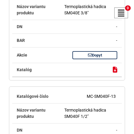
Termoplastická hadica
0
SM040E 3/8"
-
-
Dopyt
MC-SM040F-13
Termoplastická hadica
SM040F 1/2"
-