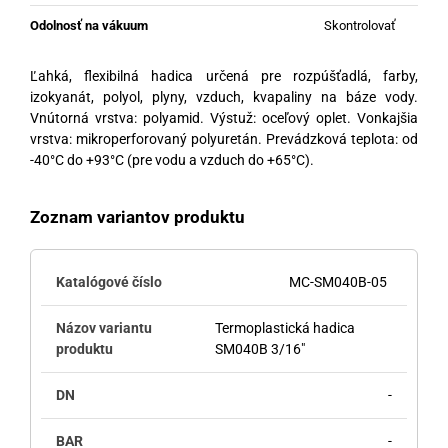
Odolnosť na vákuum
Skontrolovať
Ľahká, flexibilná hadica určená pre rozpúšťadlá, farby,
izokyanát, polyol, plyny, vzduch, kvapaliny na báze vody.
Vnútorná vrstva: polyamid. Výstuž: oceľový oplet. Vonkajšia
vrstva: mikroperforovaný polyuretán. Prevádzková teplota: od
-40°C do +93°C (pre vodu a vzduch do +65°C).
Zoznam variantov produktu
MC-SM040B-05
Termoplastická hadica
SM040B 3/16"
-
-