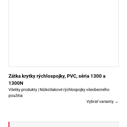
y
Zátka krytky rýchlospojky, PVC, séria 1300 a
1300N
Všetky produkty | Nízkotlakové rýchlospojky všeobecného
použitia
Vybrať varianty →