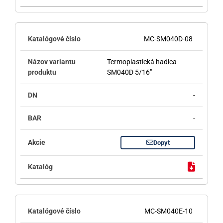
MC-SM040D-08
Termoplastická hadica
SM040D 5/16"
-
-
Dopyt
MC-SM040E-10