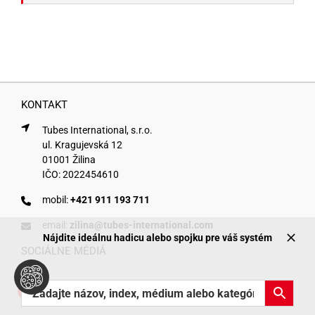
KONTAKT
Tubes International, s.r.o.
ul. Kragujevská 12
01001 Žilina
IČO: 2022454610
mobil:
+421 911 193 711
email:
zilina@tubes-international.com
Nájdite ideálnu hadicu alebo spojku pre váš systém
SOCIÁLNE MÉDIÁ