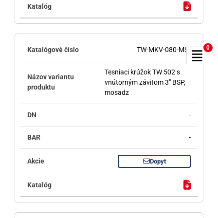
0
TW-MKV-080-MS
Tesniaci krúžok TW 502 s
vnútorným závitom 3" BSP,
mosadz
-
-
Dopyt