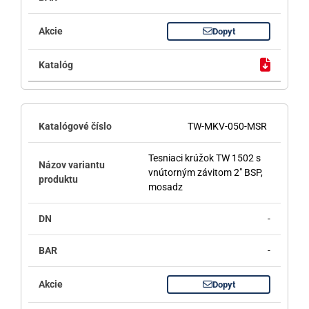
Dopyt
TW-MKV-050-MSR
Tesniaci krúžok TW 1502 s
vnútorným závitom 2" BSP,
mosadz
-
-
Dopyt