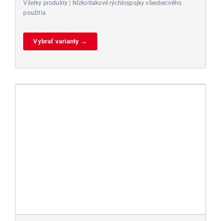
Všetky produkty | Nízkotlakové rýchlospojky všeobecného
použitia
Vybrať varianty →