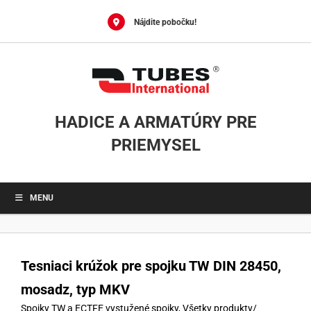
Skip
to
Nájdite pobočku!
content
HADICE A ARMATÚRY PRE
PRIEMYSEL
MENU
Tesniaci krúžok pre spojku TW DIN 28450,
mosadz, typ MKV
Spojky TW a ECTFE vystužené spojky
,
Všetky produkty
/