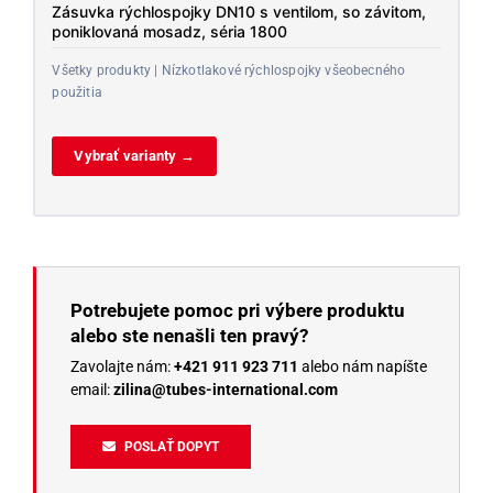
Zásuvka rýchlospojky DN10 s ventilom, so závitom,
poniklovaná mosadz, séria 1800
Všetky produkty | Nízkotlakové rýchlospojky všeobecného
použitia
Vybrať varianty →
Potrebujete pomoc pri výbere produktu
alebo ste nenašli ten pravý?
Zavolajte nám:
+421 911 923 711
alebo nám napíšte
email:
zilina@tubes-international.com
POSLAŤ DOPYT