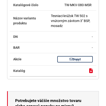
TW-MKV-080-MSR
Tesniaci krúžok TW 502 s
vnútorným závitom 3" BSP,
mosadz
-
-
Dopyt
Potrebujete väčšie množstvo tovaru
alebo cenovú ponuku na mieru?