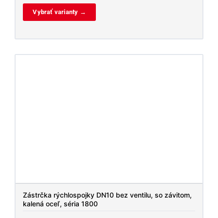
Vybrať varianty →
Zástrčka rýchlospojky DN10 bez ventilu, so závitom,
kalená oceľ, séria 1800