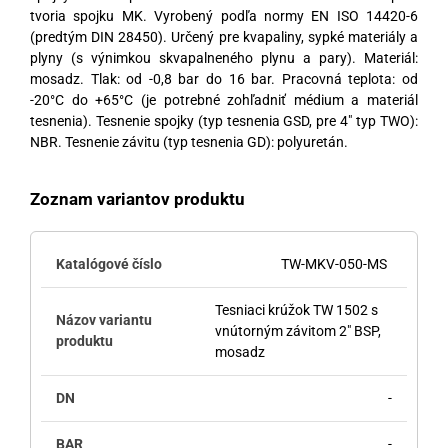
tvoria spojku MK. Vyrobený podľa normy EN ISO 14420-6
(predtým DIN 28450). Určený pre kvapaliny, sypké materiály a
plyny (s výnimkou skvapalneného plynu a pary). Materiál:
mosadz. Tlak: od -0,8 bar do 16 bar. Pracovná teplota: od
-20°C do +65°C (je potrebné zohľadniť médium a materiál
tesnenia). Tesnenie spojky (typ tesnenia GSD, pre 4″ typ TWO):
NBR. Tesnenie závitu (typ tesnenia GD): polyuretán.
Zoznam variantov produktu
TW-MKV-050-MS
Tesniaci krúžok TW 1502 s
vnútorným závitom 2" BSP,
mosadz
-
-