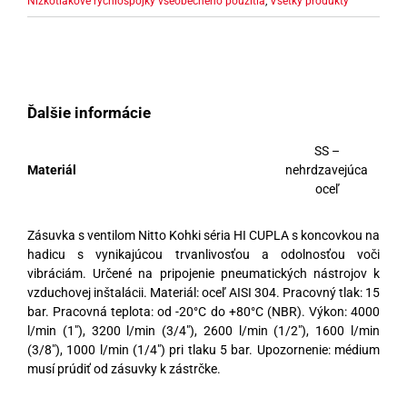
Nízkotlakové rýchlospojky všeobecného použitia
,
Všetky produkty
Ďalšie informácie
SS –
Materiál
nehrdzavejúca
oceľ
Zásuvka s ventilom Nitto Kohki séria HI CUPLA s koncovkou na
hadicu s vynikajúcou trvanlivosťou a odolnosťou voči
vibráciám. Určené na pripojenie pneumatických nástrojov k
vzduchovej inštalácii. Materiál: oceľ AISI 304. Pracovný tlak: 15
bar. Pracovná teplota: od -20°C do +80°C (NBR). Výkon: 4000
l/min (1″), 3200 l/min (3/4″), 2600 l/min (1/2″), 1600 l/min
(3/8″), 1000 l/min (1/4″) pri tlaku 5 bar. Upozornenie: médium
musí prúdiť od zásuvky k zástrčke.