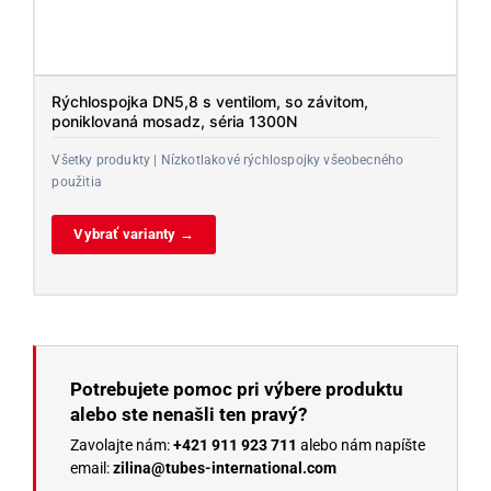
Rýchlospojka DN5,8 s ventilom, so závitom,
poniklovaná mosadz, séria 1300N
Všetky produkty | Nízkotlakové rýchlospojky všeobecného
použitia
Vybrať varianty →
Potrebujete pomoc pri výbere produktu
alebo ste nenašli ten pravý?
Zavolajte nám:
+421 911 923 711
alebo nám napíšte
email:
zilina@tubes-international.com