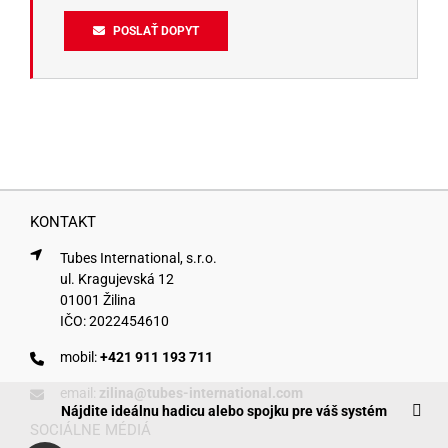
POSLAŤ DOPYT
KONTAKT
Tubes International, s.r.o.
ul. Kragujevská 12
01001 Žilina
IČO: 2022454610
mobil:
+421 911 193 711
email:
zilina@tubes-international.com
Nájdite ideálnu hadicu alebo spojku pre váš systém
SOCIÁLNE MÉDIÁ