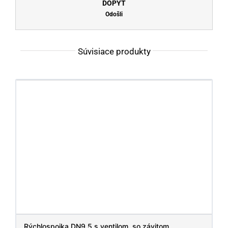
DOPYT
Odošli
Súvisiace produkty
Rýchlospojka DN9,5 s ventilom, so závitom,