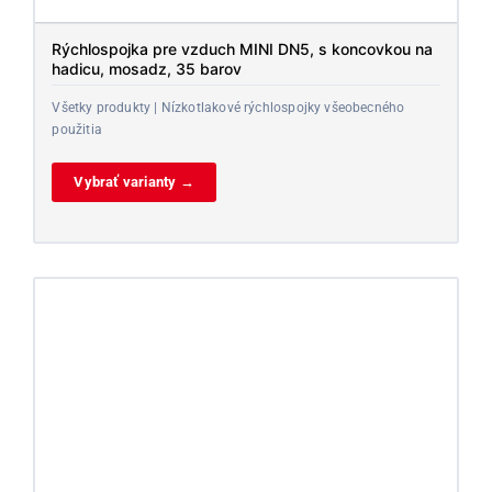
Rýchlospojka pre vzduch MINI DN5, s koncovkou na
hadicu, mosadz, 35 barov
Všetky produkty | Nízkotlakové rýchlospojky všeobecného
použitia
Vybrať varianty →