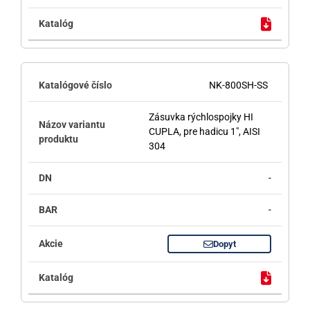
NK-800SH-SS
Zásuvka rýchlospojky HI
CUPLA, pre hadicu 1", AISI
304
-
-
Dopyt