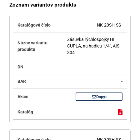
Zoznam variantov produktu
NK-20SH-SS
Zásuvka rýchlospojky HI
CUPLA, na hadicu 1/4", AISI
304
-
-
Dopyt
NK-30SH-SS