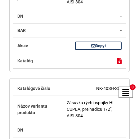
AISI 304
-
-
Dopyt
0
NK-40SH-SS
Zásuvka rýchlospojky HI
CUPLA, pre hadicu 1/2",
AISI 304
-