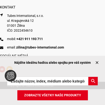
KONTAKT
Tubes International, s.r.o.
ul. Kragujevská 12
01001 Žilina
IČO: 2022454610
mobil:
+421 911 193 711
email:
zilina@tubes-international.com
SOCIÁLNE MÉDIÁ
Nájdite ideálnu hadicu alebo spojku pre váš systém
Copyright © Tubes International
ZOBRAZTE VŠETKY NAŠE PRODUKTY