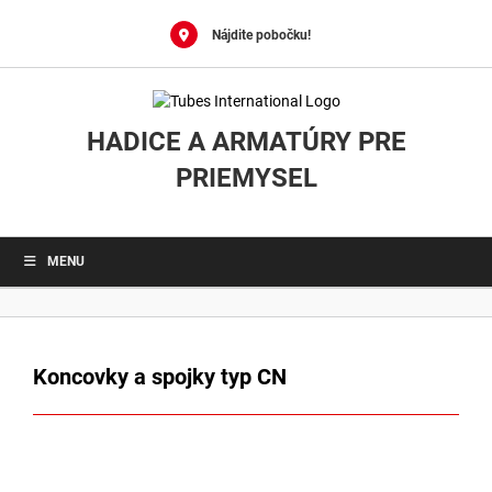
0
Skip
to
Nájdite pobočku!
content
HADICE A ARMATÚRY PRE
PRIEMYSEL
MENU
Koncovky a spojky typ CN