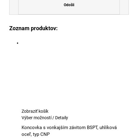
Odošli
Zoznam produktov:
Zobraziť košík
Tento
Výber možností
/
Detaily
produkt
Koncovka s vonkajším závitom BSPT, uhlíková
má
oceľ, typ CNP
viacero