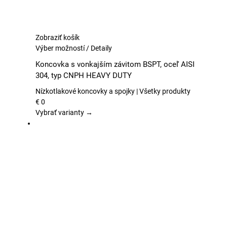
Zobraziť košík
Tento
Výber možností
/
Detaily
produkt
Koncovka s vonkajším závitom BSPT, oceľ AISI
má
304, typ CNPH HEAVY DUTY
viacero
variantov.
Nízkotlakové koncovky a spojky | Všetky produkty
Možnosti
€
0
si
Vybrať varianty →
môžete
vybrať
na
stránke
produktu.