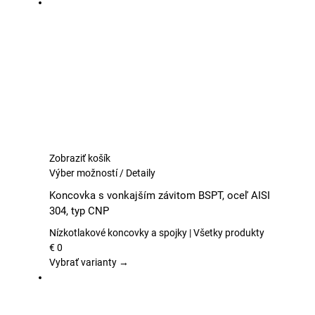
si
môžete
vybrať
na
stránke
produktu.
Zobraziť košík
Tento
Výber možností
/
Detaily
produkt
Koncovka s vonkajším závitom BSPT, oceľ AISI
má
304, typ CNP
viacero
variantov.
Nízkotlakové koncovky a spojky | Všetky produkty
Možnosti
€
0
si
Vybrať varianty →
môžete
vybrať
na