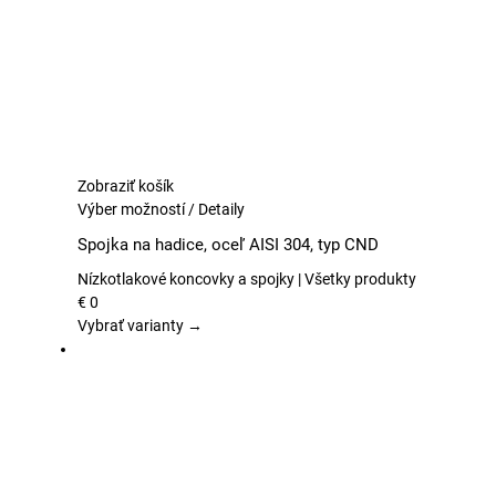
stránke
produktu.
Zobraziť košík
Tento
Výber možností
/
Detaily
produkt
Spojka na hadice, oceľ AISI 304, typ CND
má
viacero
Nízkotlakové koncovky a spojky | Všetky produkty
variantov.
€
0
Možnosti
Vybrať varianty →
si
môžete
vybrať
na
stránke
produktu.