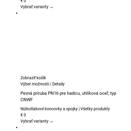
Možnosti
€
0
si
Vybrať varianty →
môžete
vybrať
na
stránke
produktu.
Zobraziť košík
Tento
Výber možností
/
Detaily
produkt
Pevná príruba PN16 pre hadicu, uhlíková oceľ, typ
má
CNWF
viacero
variantov.
Nízkotlakové koncovky a spojky | Všetky produkty
Možnosti
€
0
si
Vybrať varianty →
môžete