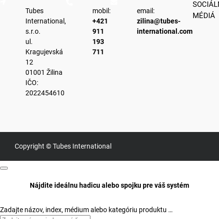
SOCIÁL
Tubes
mobil:
email:
MÉDIÁ
International,
+421
zilina@tubes-
s.r.o.
911
international.com
ul.
193
Kragujevská
711
12
01001 Žilina
IČO:
2022454610
Copyright © Tubes International
Nájdite ideálnu hadicu alebo spojku pre váš systém
Zadajte názov, index, médium alebo kategóriu produktu …