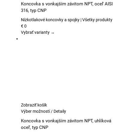
produkt
Koncovka s vonkajším závitom NPT, oceľ AISI
má
316, typ CNP
viacero
variantov.
Nízkotlakové koncovky a spojky | Všetky produkty
Možnosti
€
0
si
Vybrať varianty →
môžete
vybrať
na
stránke
produktu.
Zobraziť košík
Tento
Výber možností
/
Detaily
produkt
Koncovka s vonkajším závitom NPT, uhlíková
má
oceľ, typ CNP
viacero