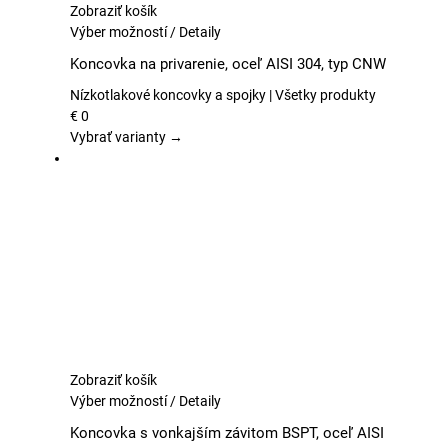
Zobraziť košík
Tento
Výber možností
/
Detaily
produkt
Koncovka na privarenie, oceľ AISI 304, typ CNW
má
viacero
Nízkotlakové koncovky a spojky | Všetky produkty
variantov.
€
0
Možnosti
Vybrať varianty →
si
môžete
vybrať
na
stránke
produktu.
Zobraziť košík
Tento
Výber možností
/
Detaily
produkt
Koncovka s vonkajším závitom BSPT, oceľ AISI
má