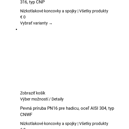
316, typ CNP
viacero
variantov.
Nízkotlakové koncovky a spojky | Všetky produkty
Možnosti
€
0
si
Vybrať varianty →
môžete
vybrať
na
stránke
produktu.
Zobraziť košík
Tento
Výber možností
/
Detaily
produkt
Pevná príruba PN16 pre hadicu, oceľ AISI 304, typ
má
CNWF
viacero
variantov.
Nízkotlakové koncovky a spojky | Všetky produkty