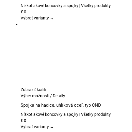
variantov.
Nízkotlakové koncovky a spojky | Všetky produkty
Možnosti
€
0
si
Vybrať varianty →
môžete
vybrať
na
stránke
produktu.
Zobraziť košík
Tento
Výber možností
/
Detaily
produkt
Spojka na hadice, uhlíková oceľ, typ CND
má
viacero
Nízkotlakové koncovky a spojky | Všetky produkty
variantov.
€
0
Možnosti
Vybrať varianty →