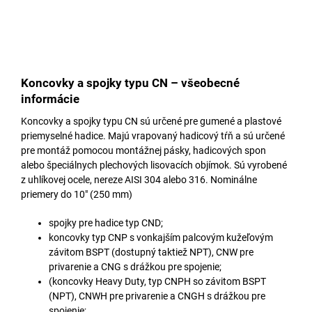
Koncovky a spojky typu CN – všeobecné
informácie
Koncovky a spojky typu CN sú určené pre gumené a plastové
priemyselné hadice. Majú vrapovaný hadicový tŕň a sú určené
pre montáž pomocou montážnej pásky, hadicových spon
alebo špeciálnych plechových lisovacích objímok. Sú vyrobené
z uhlíkovej ocele, nereze AISI 304 alebo 316. Nominálne
priemery do 10″ (250 mm)
spojky pre hadice typ CND;
koncovky typ CNP s vonkajším palcovým kužeľovým
závitom BSPT (dostupný taktiež NPT), CNW pre
privarenie a CNG s drážkou pre spojenie;
(koncovky Heavy Duty, typ CNPH so závitom BSPT
(NPT), CNWH pre privarenie a CNGH s drážkou pre
spojenie;