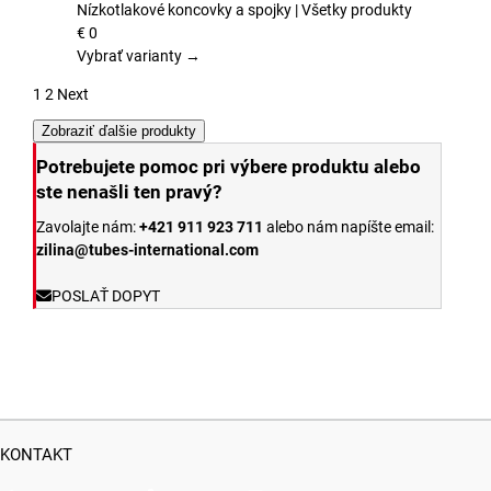
variantov.
Nízkotlakové koncovky a spojky | Všetky produkty
Možnosti
€
0
si
Vybrať varianty →
môžete
1
2
Next
vybrať
na
Zobraziť ďalšie produkty
stránke
Potrebujete pomoc pri výbere produktu alebo
produktu.
ste nenašli ten pravý?
Zavolajte nám:
+421 911 923 711
alebo nám napíšte email:
zilina@tubes-international.com
POSLAŤ DOPYT
KONTAKT