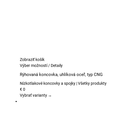
vybrať
na
stránke
produktu.
Zobraziť košík
Tento
Výber možností
/
Detaily
produkt
Rýhovaná koncovka, uhlíková oceľ, typ CNG
má
viacero
Nízkotlakové koncovky a spojky | Všetky produkty
variantov.
€
0
Možnosti
Vybrať varianty →
si
môžete
vybrať
na
stránke