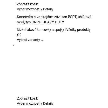
Zobraziť košík
Tento
Výber možností
/
Detaily
produkt
Koncovka s vonkajším závitom BSPT, uhlíková
má
oceľ, typ CNPH HEAVY DUTY
viacero
variantov.
Nízkotlakové koncovky a spojky | Všetky produkty
Možnosti
€
0
si
Vybrať varianty →
môžete
vybrať
na
stránke
produktu.
Zobraziť košík
Tento
Výber možností
/
Detaily