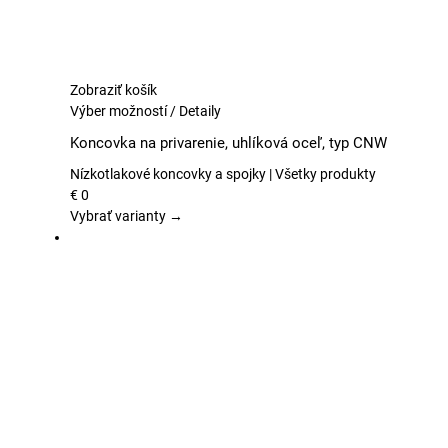
Zobraziť košík
Tento
Výber možností
/
Detaily
produkt
Koncovka na privarenie, uhlíková oceľ, typ CNW
má
viacero
Nízkotlakové koncovky a spojky | Všetky produkty
variantov.
€
0
Možnosti
Vybrať varianty →
si
môžete
vybrať
na
stránke
produktu.