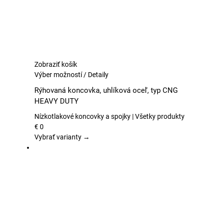
produktu.
Zobraziť košík
Tento
Výber možností
/
Detaily
produkt
Rýhovaná koncovka, uhlíková oceľ, typ CNG
má
HEAVY DUTY
viacero
variantov.
Nízkotlakové koncovky a spojky | Všetky produkty
Možnosti
€
0
si
Vybrať varianty →
môžete
vybrať
na
stránke
produktu.