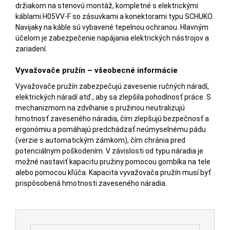
držiakom na stenovú montáž, kompletné s elektrickými
káblami H05VV-F so zásuvkami a konektorami typu SCHUKO.
Navijaky na káble sú vybavené tepelnou ochranou. Hlavným
účelom je zabezpečenie napájania elektrických nástrojov a
zariadení.
Vyvažovače pružín – všeobecné informácie
Vyvažovače pružín zabezpečujú zavesenie ručných náradí,
elektrických náradí atď., aby sa zlepšila pohodlnosť práce. S
mechanizmom na zdvíhanie s pružinou neutralizujú
hmotnosť zaveseného náradia, čím zlepšujú bezpečnosť a
ergonómiu a pomáhajú predchádzať neúmyselnému pádu
(verzie s automatickým zámkom), čím chránia pred
potenciálnym poškodením. V závislosti od typu náradia je
možné nastaviť kapacitu pružiny pomocou gombíka na tele
alebo pomocou kľúča. Kapacita vyvažovača pružín musí byť
prispôsobená hmotnosti zaveseného náradia.