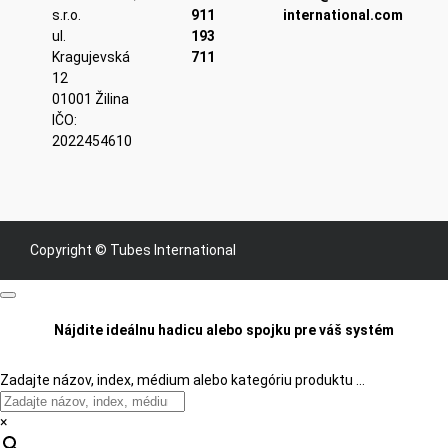
s.r.o.
911
international.com
ul.
193
Kragujevská
711
12
01001 Žilina
IČO:
2022454610
Copyright © Tubes International
Nájdite ideálnu hadicu alebo spojku pre váš systém
Zadajte názov, index, médium alebo kategóriu produktu …
×