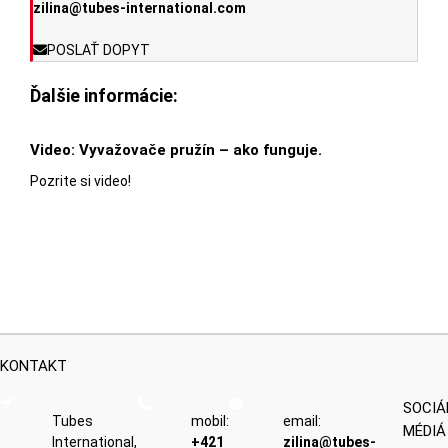
zilina@tubes-international.com
POSLAŤ DOPYT
Ďalšie informácie:
Video: Vyvažovače pružín – ako funguje.
Pozrite si video!
KONTAKT
SOCIÁ
Tubes
mobil:
email:
MÉDIÁ
International,
+421
zilina@tubes-