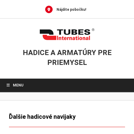
0
Skip
to
Nájdite pobočku!
content
HADICE A ARMATÚRY PRE
PRIEMYSEL
MENU
Ďalšie hadicové navijaky