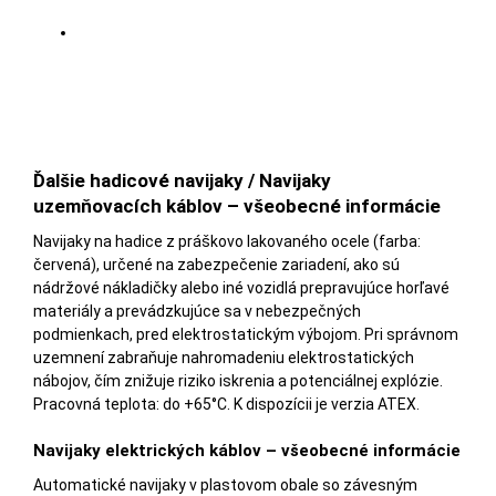
Ďalšie hadicové navijaky / Navijaky
uzemňovacích káblov – všeobecné informácie
Navijaky na hadice z práškovo lakovaného ocele (farba:
červená), určené na zabezpečenie zariadení, ako sú
nádržové nákladičky alebo iné vozidlá prepravujúce horľavé
materiály a prevádzkujúce sa v nebezpečných
podmienkach, pred elektrostatickým výbojom. Pri správnom
uzemnení zabraňuje nahromadeniu elektrostatických
nábojov, čím znižuje riziko iskrenia a potenciálnej explózie.
Pracovná teplota: do +65°C. K dispozícii je verzia ATEX.
Navijaky elektrických káblov – všeobecné informácie
Automatické navijaky v plastovom obale so závesným