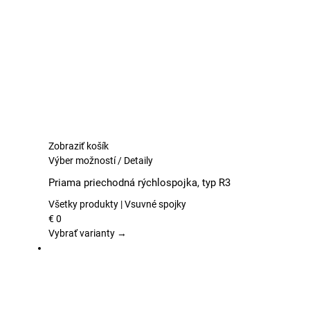
vybrať
na
stránke
produktu.
Zobraziť košík
Tento
Výber možností
/
Detaily
produkt
Priama priechodná rýchlospojka, typ R3
má
viacero
Všetky produkty | Vsuvné spojky
variantov.
€
0
Možnosti
Vybrať varianty →
si
môžete
vybrať
na
stránke