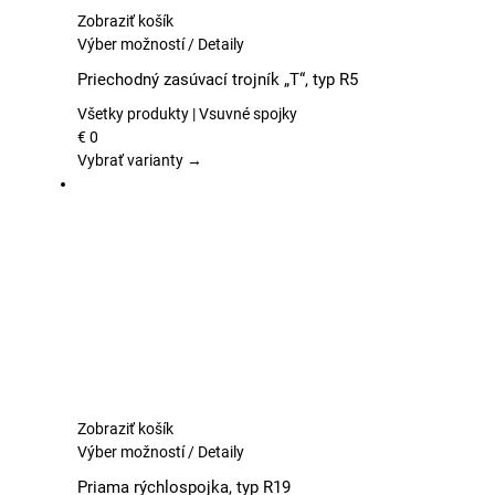
Zobraziť košík
Tento
Výber možností
/
Detaily
produkt
Priechodný zasúvací trojník „T“, typ R5
má
viacero
Všetky produkty | Vsuvné spojky
variantov.
€
0
Možnosti
Vybrať varianty →
si
môžete
vybrať
na
stránke
produktu.
Zobraziť košík
Tento
Výber možností
/
Detaily
produkt
Priama rýchlospojka, typ R19