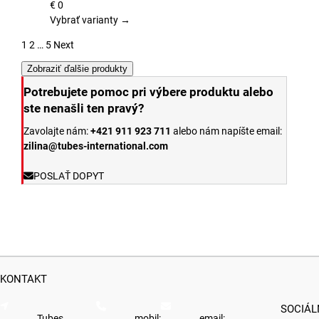
variantov.
€
0
Možnosti
Vybrať varianty →
si
1
2
…
5
Next
môžete
vybrať
Zobraziť ďalšie produkty
na
Potrebujete pomoc pri výbere produktu alebo
stránke
ste nenašli ten pravý?
produktu.
Zavolajte nám:
+421 911 923 711
alebo nám napíšte email:
zilina@tubes-international.com
POSLAŤ DOPYT
KONTAKT
SOCIÁL
Tubes
mobil:
email: