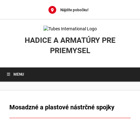
0
Skip
to
Nájdite pobočku!
content
HADICE A ARMATÚRY PRE
PRIEMYSEL
MENU
Mosadzné a plastové nástrčné spojky