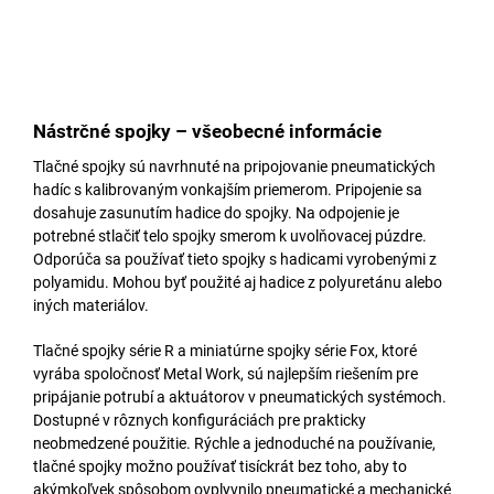
Nástrčné spojky – všeobecné informácie
Tlačné spojky sú navrhnuté na pripojovanie pneumatických
hadíc s kalibrovaným vonkajším priemerom. Pripojenie sa
dosahuje zasunutím hadice do spojky. Na odpojenie je
potrebné stlačiť telo spojky smerom k uvolňovacej púzdre.
Odporúča sa používať tieto spojky s hadicami vyrobenými z
polyamidu. Mohou byť použité aj hadice z polyuretánu alebo
iných materiálov.
Tlačné spojky série R a miniatúrne spojky série Fox, ktoré
vyrába spoločnosť Metal Work, sú najlepším riešením pre
pripájanie potrubí a aktuátorov v pneumatických systémoch.
Dostupné v rôznych konfiguráciách pre prakticky
neobmedzené použitie. Rýchle a jednoduché na používanie,
tlačné spojky možno používať tisíckrát bez toho, aby to
akýmkoľvek spôsobom ovplyvnilo pneumatické a mechanické