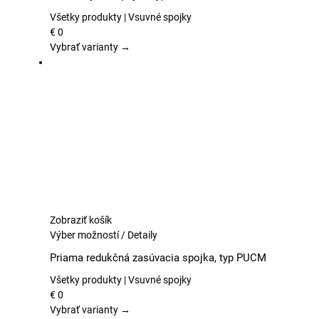
má
viacero
Všetky produkty | Vsuvné spojky
variantov.
€
0
Možnosti
Vybrať varianty →
si
môžete
vybrať
na
stránke
produktu.
Zobraziť košík
Tento
Výber možností
/
Detaily
produkt
Priama redukčná zasúvacia spojka, typ PUCM
má
viacero
Všetky produkty | Vsuvné spojky
variantov.
€
0
Možnosti
Vybrať varianty →