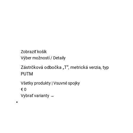
stránke
produktu.
Zobraziť košík
Tento
Výber možností
/
Detaily
produkt
Zástrčková odbočka „T“, metrická verzia, typ
má
PUTM
viacero
variantov.
Všetky produkty | Vsuvné spojky
Možnosti
€
0
si
Vybrať varianty →
môžete
vybrať
na
stránke
produktu.