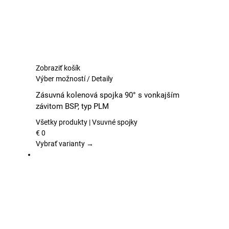
produktu.
Zobraziť košík
Tento
Výber možností
/
Detaily
produkt
Zásuvná kolenová spojka 90° s vonkajším
má
závitom BSP, typ PLM
viacero
variantov.
Všetky produkty | Vsuvné spojky
Možnosti
€
0
si
Vybrať varianty →
môžete
vybrať
na
stránke
produktu.