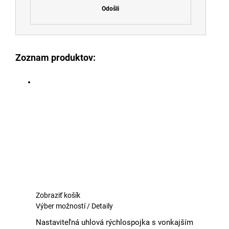
Odošli
Zoznam produktov:
Zobraziť košík
Tento
Výber možností
/
Detaily
produkt
Nastaviteľná uhlová rýchlospojka s vonkajším
má