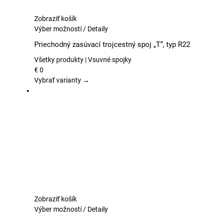
Zobraziť košík
Tento
Výber možností
/
Detaily
produkt
Priechodný zasúvací trojcestný spoj „T“, typ R22
má
viacero
Všetky produkty | Vsuvné spojky
variantov.
€
0
Možnosti
Vybrať varianty →
si
môžete
vybrať
na
stránke
produktu.
Zobraziť košík
Tento
Výber možností
/
Detaily