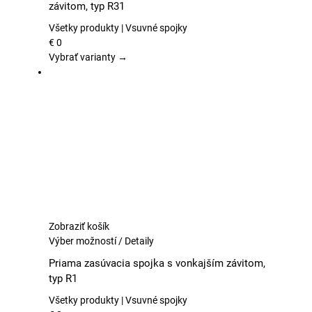
závitom, typ R31
viacero
variantov.
Všetky produkty | Vsuvné spojky
Možnosti
€
0
si
Vybrať varianty →
môžete
vybrať
na
stránke
produktu.
Zobraziť košík
Tento
Výber možností
/
Detaily
produkt
Priama zasúvacia spojka s vonkajším závitom,
má
typ R1
viacero
variantov.
Všetky produkty | Vsuvné spojky