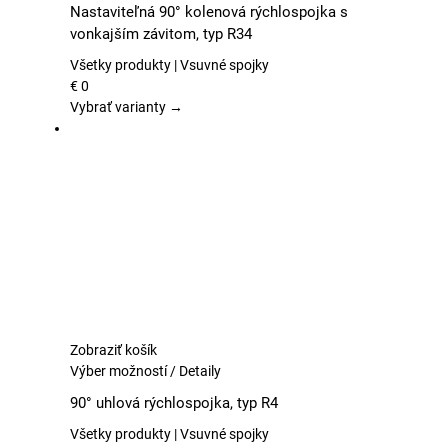
produkt
Nastaviteľná 90° kolenová rýchlospojka s
má
vonkajším závitom, typ R34
viacero
variantov.
Všetky produkty | Vsuvné spojky
Možnosti
€
0
si
Vybrať varianty →
môžete
vybrať
na
stránke
produktu.
Zobraziť košík
Tento
Výber možností
/
Detaily
produkt
90° uhlová rýchlospojka, typ R4
má
viacero
Všetky produkty | Vsuvné spojky