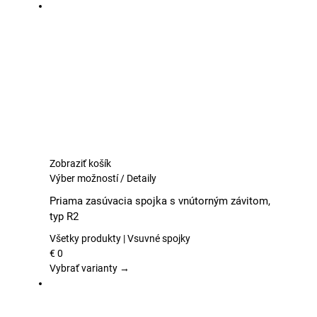
si
môžete
vybrať
na
stránke
produktu.
Zobraziť košík
Tento
Výber možností
/
Detaily
produkt
Priama zasúvacia spojka s vnútorným závitom,
má
typ R2
viacero
variantov.
Všetky produkty | Vsuvné spojky
Možnosti
€
0
si
Vybrať varianty →
môžete
vybrať
na