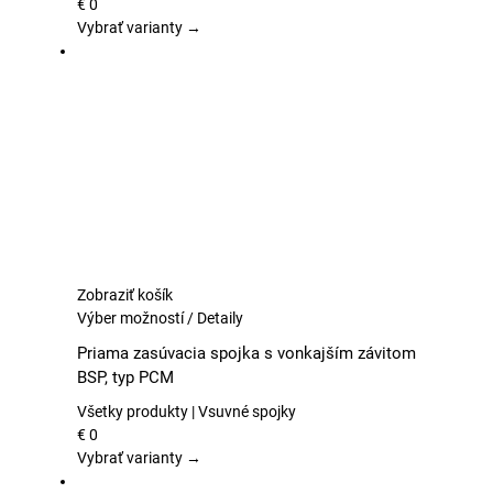
Možnosti
€
0
si
Vybrať varianty →
môžete
vybrať
na
stránke
produktu.
Zobraziť košík
Tento
Výber možností
/
Detaily
produkt
Priama zasúvacia spojka s vonkajším závitom
má
BSP, typ PCM
viacero
variantov.
Všetky produkty | Vsuvné spojky
Možnosti
€
0
si
Vybrať varianty →
môžete