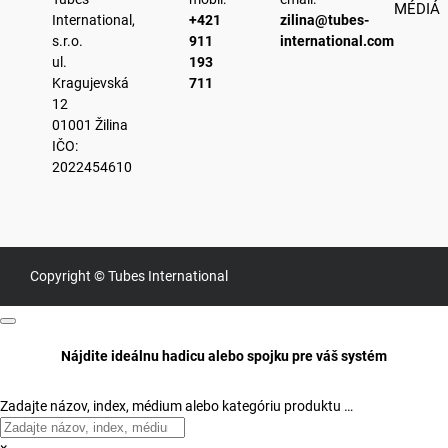
MÉDIÁ
International,
+421
zilina@tubes-
s.r.o.
911
international.com
ul.
193
Kragujevská
711
12
01001 Žilina
IČO:
2022454610
Copyright © Tubes International
Nájdite ideálnu hadicu alebo spojku pre váš systém
Zadajte názov, index, médium alebo kategóriu produktu …