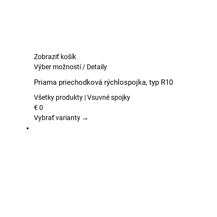
Zobraziť košík
Tento
Výber možností
/
Detaily
produkt
Priama priechodková rýchlospojka, typ R10
má
viacero
Všetky produkty | Vsuvné spojky
variantov.
€
0
Možnosti
Vybrať varianty →
si
môžete
vybrať
na
stránke
produktu.