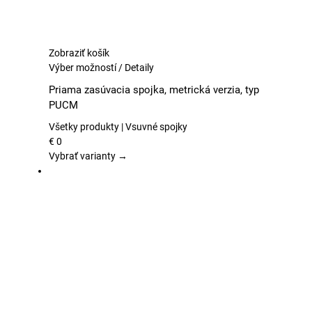
Zobraziť košík
Tento
Výber možností
/
Detaily
produkt
Priama zasúvacia spojka, metrická verzia, typ
má
PUCM
viacero
variantov.
Všetky produkty | Vsuvné spojky
Možnosti
€
0
si
Vybrať varianty →
môžete
vybrať
na
stránke
produktu.